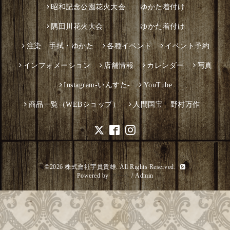
昭和記念公園花火大会 ゆかた着付け
隅田川花火大会 ゆかた着付け
注染 手拭・ゆかた
各種イベント
イベント予約
インフォメーション
店舗情報
カレンダー
写真
Instagram-いんすた-
YouTube
商品一覧（WEBショップ）
人間国宝 野村万作
©2026
株式會社宇貫貴雄
. All Rights Reserved.
Powered by
グーペ
/
Admin