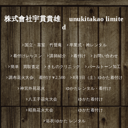
株式會社宇貫貴雄 unukitakao limite
d
国立・茶室 竹聲庵
卒業式・袴レンタル
着付けレッスン
講師紹介
着付け
お問い合わせ
簡単 買取査定
きものクリニック
パールトーン加工
調布花火大会 着付け￥2,500
8月1日（土）ゆかた着付け
神宮外苑花火 ゆかたレンタル・着付け
八王子花火大会 ゆかた着付け
昭島花火大会 ゆかた着付け
浴衣/ゆかた レンタル