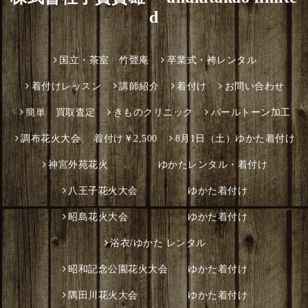
d
国立・茶室 竹聲庵
卒業式・袴レンタル
着付けレッスン
講師紹介
着付け
お問い合わせ
簡単 買取査定
きものクリニック
パールトーン加工
調布花火大会 着付け￥2,500
8月1日（土）ゆかた着付け
神宮外苑花火 ゆかたレンタル・着付け
八王子花火大会 ゆかた着付け
昭島花火大会 ゆかた着付け
浴衣/ゆかた レンタル
昭和記念公園花火大会 ゆかた着付け
隅田川花火大会 ゆかた着付け