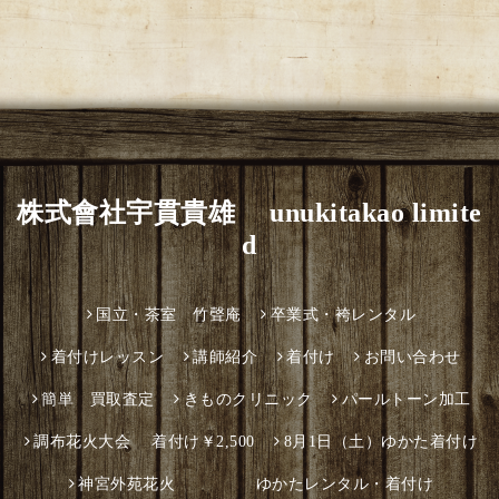
株式會社宇貫貴雄 unukitakao limite
d
国立・茶室 竹聲庵
卒業式・袴レンタル
着付けレッスン
講師紹介
着付け
お問い合わせ
簡単 買取査定
きものクリニック
パールトーン加工
調布花火大会 着付け￥2,500
8月1日（土）ゆかた着付け
神宮外苑花火 ゆかたレンタル・着付け