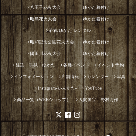
八王子花火大会 ゆかた着付け
昭島花火大会 ゆかた着付け
浴衣/ゆかた レンタル
昭和記念公園花火大会 ゆかた着付け
隅田川花火大会 ゆかた着付け
注染 手拭・ゆかた
各種イベント
イベント予約
インフォメーション
店舗情報
カレンダー
写真
Instagram-いんすた-
YouTube
商品一覧（WEBショップ）
人間国宝 野村万作