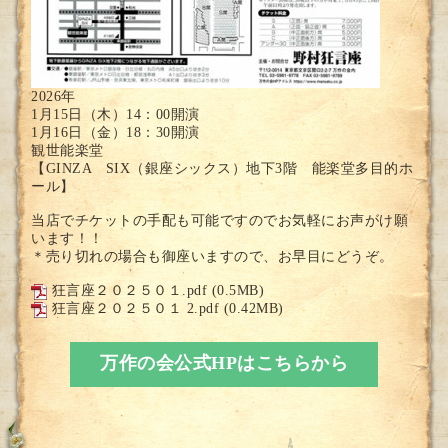
2026年
1月15日（木）14：00開演
1月16日（金）18：30開演
観世能楽堂
【GINZA SIX（銀座シックス）地下3階 能楽堂多目的ホ
ール】
当店でチケットの手配も可能ですのでお気軽にお声がけ願
います！！
＊売り切れの場合も御座いますので、お早目にどうぞ。
狂言座２０２５０１.pdf
(0.5MB)
狂言座２０２５０１ 2.pdf
(0.42MB)
万作の会公式HPはこちらから