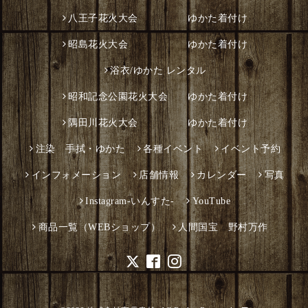
八王子花火大会 ゆかた着付け
昭島花火大会 ゆかた着付け
浴衣/ゆかた レンタル
昭和記念公園花火大会 ゆかた着付け
隅田川花火大会 ゆかた着付け
注染 手拭・ゆかた
各種イベント
イベント予約
インフォメーション
店舗情報
カレンダー
写真
Instagram-いんすた-
YouTube
商品一覧（WEBショップ）
人間国宝 野村万作