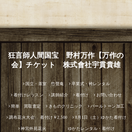
狂言師人間国宝 野村万作【万作の
会】チケット 株式會社宇貫貴雄
国立・茶室 竹聲庵
卒業式・袴レンタル
着付けレッスン
講師紹介
着付け
お問い合わせ
簡単 買取査定
きものクリニック
パールトーン加工
調布花火大会 着付け￥2,500
8月1日（土）ゆかた着付け
神宮外苑花火 ゆかたレンタル・着付け