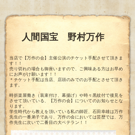
人間国宝 野村万作
当店で【万作の会】主催公演のチケット手配させて頂きま
す！！
売り切れの場合も御座いますので、ご興味ある方はお早め
にお声がけ願います！！
＊チケット手配は当店、店頭のみでのお手配とさせて頂き
ます。
時折楽屋働き（装束付け、幕揚げ）や時々黒紋付で後見を
させて頂いている、【万作の会】についてのお知らせとな
ります。
学生時代から教えを頂いている私の師匠、石田幸雄は万作
先生の一番弟子であり、万作の会においては芸歴では、万
作先生に次いで二番目の大ベテラン！！