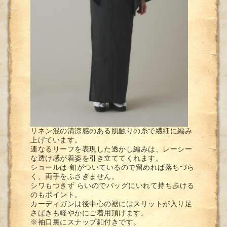
リネン混の清涼感のある肌触りの糸で繊細に編み
上げています。
連なるリーフを表現した透かし編みは、レーシー
な透け感が着姿を引き立ててくれます。
ショールは 釦がついているので留めれば落ちづら
く、両手をふさぎません。
シワもつきず らいのでバッグにいれて持ち歩ける
のもポイント。
カーディガンは後中心の裾にはスリットが入り足
さばきも軽やかにご着用頂けます。
※袖口裏にスナップ釦付きです。