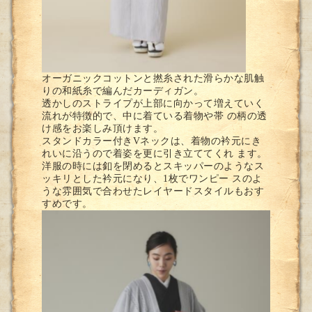
オーガニックコットンと撚糸された滑らかな肌触
りの和紙糸で編んだカーディガン。
透かしのストライプが上部に向かって増えていく
流れが特徴的で、中に着ている着物や帯 の柄の透
け感をお楽しみ頂けます。
スタンドカラー付きVネックは、着物の衿元にき
れいに沿うので着姿を更に引き立ててくれ ます。
洋服の時には釦を閉めるとスキッパーのようなス
ッキリとした衿元になり、1枚でワンピー スのよ
うな雰囲気で合わせたレイヤードスタイルもおす
すめです。