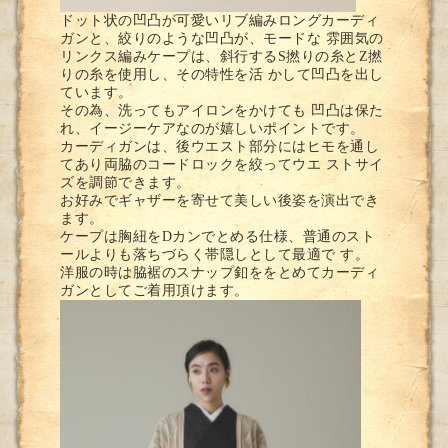
ドット状の凹凸が可愛いリブ編みロングカーディ
ガンと、絞りのような凹凸が、モードな 雰囲気の
リンクス編みケープは、斜行するS撚りの糸とZ撚
りの糸を使用し、その特性を活 かして凹凸を出し
ています。
その為、洗ってもアイロンをかけても 凹凸は保た
れ、イージーケアなのが嬉しいポイントです。
カーディガンは、後ウエスト部分にはヒモを通し
てあり両脇のコードロックを絞ってウエ ストサイ
ズを調節できます。
お好みでギャザーを寄せて美しい後姿を演出でき
ます。
ケープは胸紐をDカンでとめる仕様、普通のスト
ールよりも落ちづらく帯隠しとして最適で す。
洋服の時は脇裾のスナップ釦ををとめてカーディ
ガンとしてご着用頂けます。