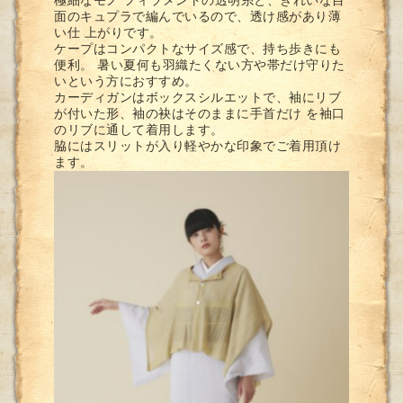
極細なモノ フィラメントの透明糸と、きれいな目
面のキュプラで編んでいるので、透け感があり薄
い仕 上がりです。
ケープはコンパクトなサイズ感で、持ち歩きにも
便利。 暑い夏何も羽織たくない方や帯だけ守りた
いという方におすすめ。
カーディガンはボックスシルエットで、袖にリブ
が付いた形、袖の袂はそのままに手首だけ を袖口
のリブに通して着用します。
脇にはスリットが入り軽やかな印象でご着用頂け
ます。