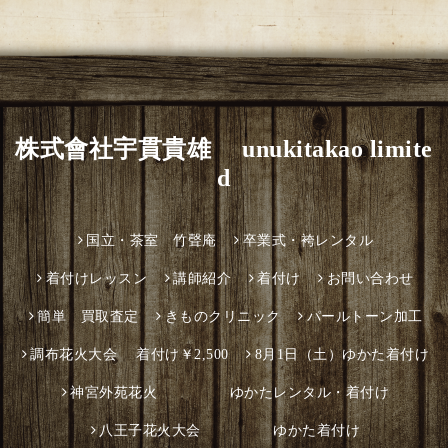
株式會社宇貫貴雄 unukitakao limite
d
国立・茶室 竹聲庵
卒業式・袴レンタル
着付けレッスン
講師紹介
着付け
お問い合わせ
簡単 買取査定
きものクリニック
パールトーン加工
調布花火大会 着付け￥2,500
8月1日（土）ゆかた着付け
神宮外苑花火 ゆかたレンタル・着付け
八王子花火大会 ゆかた着付け