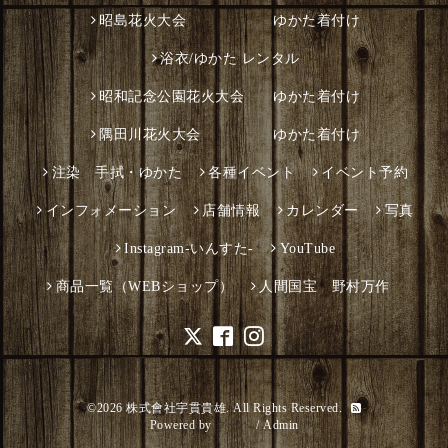
昭島花火大会 ゆかた着付け
浴衣/ゆかた レンタル
昭和記念公園花火大会 ゆかた着付け
隅田川花火大会 ゆかた着付け
注染 手拭・ゆかた
各種イベント
イベント予約
インフォメーション
店舗情報
カレンダー
写真
Instagram-いんすた-
YouTube
商品一覧（WEBショップ）
人間国宝 野村万作
©2026
株式會社宇貫貴雄
. All Rights Reserved.
Powered by
グーペ
/
Admin