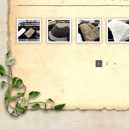
1
2
»