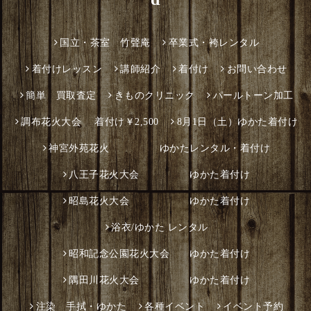
国立・茶室 竹聲庵
卒業式・袴レンタル
着付けレッスン
講師紹介
着付け
お問い合わせ
簡単 買取査定
きものクリニック
パールトーン加工
調布花火大会 着付け￥2,500
8月1日（土）ゆかた着付け
神宮外苑花火 ゆかたレンタル・着付け
八王子花火大会 ゆかた着付け
昭島花火大会 ゆかた着付け
浴衣/ゆかた レンタル
昭和記念公園花火大会 ゆかた着付け
隅田川花火大会 ゆかた着付け
注染 手拭・ゆかた
各種イベント
イベント予約