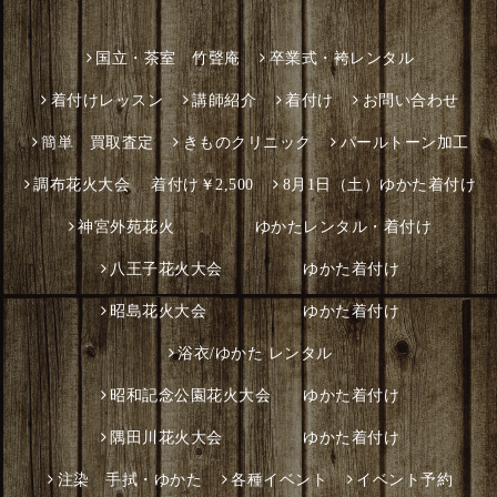
国立・茶室 竹聲庵
卒業式・袴レンタル
着付けレッスン
講師紹介
着付け
お問い合わせ
簡単 買取査定
きものクリニック
パールトーン加工
調布花火大会 着付け￥2,500
8月1日（土）ゆかた着付け
神宮外苑花火 ゆかたレンタル・着付け
八王子花火大会 ゆかた着付け
昭島花火大会 ゆかた着付け
浴衣/ゆかた レンタル
昭和記念公園花火大会 ゆかた着付け
隅田川花火大会 ゆかた着付け
注染 手拭・ゆかた
各種イベント
イベント予約