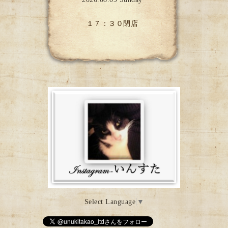
１７：３０閉店
Select Language
▼