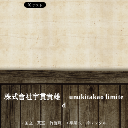
株式會社宇貫貴雄 unukitakao limite
d
国立・茶室 竹聲庵
卒業式・袴レンタル