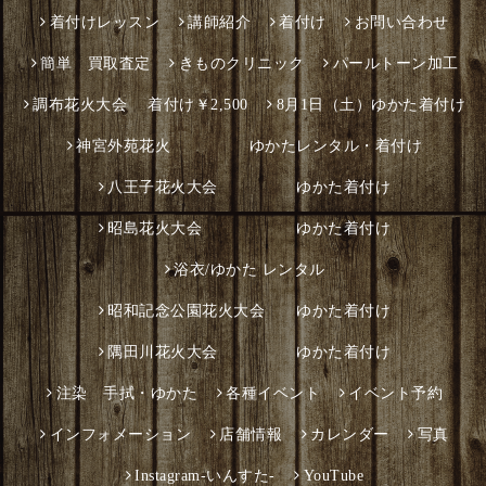
着付けレッスン
講師紹介
着付け
お問い合わせ
簡単 買取査定
きものクリニック
パールトーン加工
調布花火大会 着付け￥2,500
8月1日（土）ゆかた着付け
神宮外苑花火 ゆかたレンタル・着付け
八王子花火大会 ゆかた着付け
昭島花火大会 ゆかた着付け
浴衣/ゆかた レンタル
昭和記念公園花火大会 ゆかた着付け
隅田川花火大会 ゆかた着付け
注染 手拭・ゆかた
各種イベント
イベント予約
インフォメーション
店舗情報
カレンダー
写真
Instagram-いんすた-
YouTube