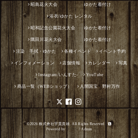
昭島花火大会 ゆかた着付け
浴衣/ゆかた レンタル
昭和記念公園花火大会 ゆかた着付け
隅田川花火大会 ゆかた着付け
注染 手拭・ゆかた
各種イベント
イベント予約
インフォメーション
店舗情報
カレンダー
写真
Instagram-いんすた-
YouTube
商品一覧（WEBショップ）
人間国宝 野村万作
©2026
株式會社宇貫貴雄
. All Rights Reserved.
Powered by
グーペ
/
Admin