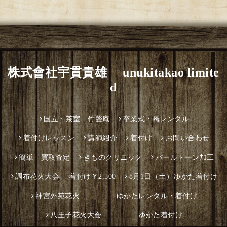
株式會社宇貫貴雄 unukitakao limite
d
国立・茶室 竹聲庵
卒業式・袴レンタル
着付けレッスン
講師紹介
着付け
お問い合わせ
簡単 買取査定
きものクリニック
パールトーン加工
調布花火大会 着付け￥2,500
8月1日（土）ゆかた着付け
神宮外苑花火 ゆかたレンタル・着付け
八王子花火大会 ゆかた着付け