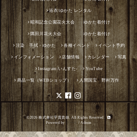
浴衣/ゆかた レンタル
昭和記念公園花火大会 ゆかた着付け
隅田川花火大会 ゆかた着付け
注染 手拭・ゆかた
各種イベント
イベント予約
インフォメーション
店舗情報
カレンダー
写真
Instagram-いんすた-
YouTube
商品一覧（WEBショップ）
人間国宝 野村万作
©2026
株式會社宇貫貴雄
. All Rights Reserved.
Powered by
グーペ
/
Admin