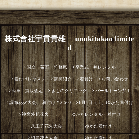
株式會社宇貫貴雄 unukitakao limite
d
国立・茶室 竹聲庵
卒業式・袴レンタル
着付けレッスン
講師紹介
着付け
お問い合わせ
簡単 買取査定
きものクリニック
パールトーン加工
調布花火大会 着付け￥2,500
8月1日（土）ゆかた着付け
神宮外苑花火 ゆかたレンタル・着付け
八王子花火大会 ゆかた着付け
昭島花火大会 ゆかた着付け