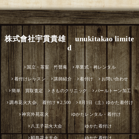
株式會社宇貫貴雄 unukitakao limite
d
国立・茶室 竹聲庵
卒業式・袴レンタル
着付けレッスン
講師紹介
着付け
お問い合わせ
簡単 買取査定
きものクリニック
パールトーン加工
調布花火大会 着付け￥2,500
8月1日（土）ゆかた着付け
神宮外苑花火 ゆかたレンタル・着付け
八王子花火大会 ゆかた着付け
昭島花火大会 ゆかた着付け