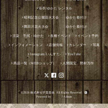
浴衣/ゆかた レンタル
昭和記念公園花火大会 ゆかた着付け
隅田川花火大会 ゆかた着付け
注染 手拭・ゆかた
各種イベント
イベント予約
インフォメーション
店舗情報
カレンダー
写真
Instagram-いんすた-
YouTube
商品一覧（WEBショップ）
人間国宝 野村万作
©2026
株式會社宇貫貴雄
. All Rights Reserved.
Powered by
グーペ
/
Admin