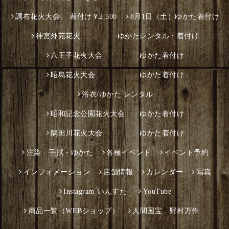
調布花火大会 着付け￥2,500
8月1日（土）ゆかた着付け
神宮外苑花火 ゆかたレンタル・着付け
八王子花火大会 ゆかた着付け
昭島花火大会 ゆかた着付け
浴衣/ゆかた レンタル
昭和記念公園花火大会 ゆかた着付け
隅田川花火大会 ゆかた着付け
注染 手拭・ゆかた
各種イベント
イベント予約
インフォメーション
店舗情報
カレンダー
写真
Instagram-いんすた-
YouTube
商品一覧（WEBショップ）
人間国宝 野村万作