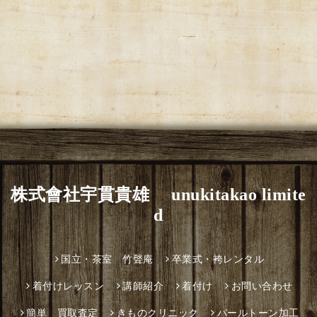
株式會社宇貫貴雄 unukitakao limite
d
国立・茶室 竹聲庵
卒業式・袴レンタル
着付けレッスン
講師紹介
着付け
お問い合わせ
簡単 買取査定
きものクリニック
パールトーン加工