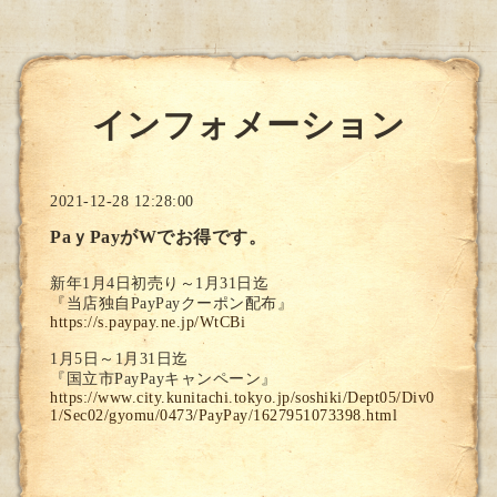
インフォメーション
2021-12-28 12:28:00
PaｙPayがWでお得です。
新年1月4日初売り～1月31日迄
『当店独自PayPayクーポン配布』
https://s.paypay.ne.jp/WtCBi
1月5日～1月31日迄
『国立市PayPayキャンペーン』
https://www.city.kunitachi.tokyo.jp/soshiki/Dept05/Div0
1/Sec02/gyomu/0473/PayPay/1627951073398.html