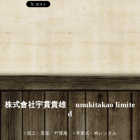
株式會社宇貫貴雄 unukitakao limite
d
国立・茶室 竹聲庵
卒業式・袴レンタル