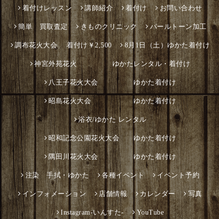
着付けレッスン
講師紹介
着付け
お問い合わせ
簡単 買取査定
きものクリニック
パールトーン加工
調布花火大会 着付け￥2,500
8月1日（土）ゆかた着付け
神宮外苑花火 ゆかたレンタル・着付け
八王子花火大会 ゆかた着付け
昭島花火大会 ゆかた着付け
浴衣/ゆかた レンタル
昭和記念公園花火大会 ゆかた着付け
隅田川花火大会 ゆかた着付け
注染 手拭・ゆかた
各種イベント
イベント予約
インフォメーション
店舗情報
カレンダー
写真
Instagram-いんすた-
YouTube