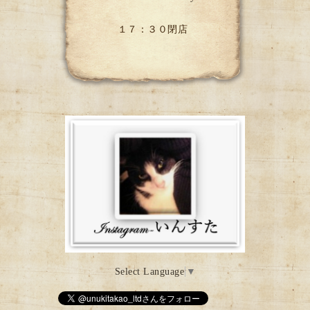
１７：３０閉店
Select Language
▼