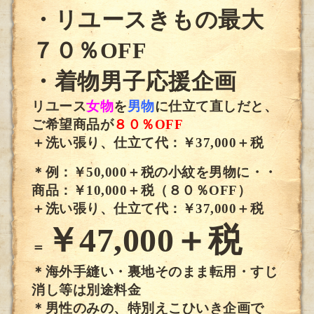
・リユースきもの最大
７０％OFF
・着物男子応援企画
リユース
女物
を
男物
に仕立て直しだと、
ご希望商品が
８０％OFF
＋洗い張り、仕立て代：￥37,000＋税
＊例：￥50,000＋税の小紋を男物に・・
商品：￥10,000＋税（８０％OFF）
＋洗い張り、仕立て代：￥3
7,000＋税
￥47,000＋税
＝
＊海外手縫い・裏地そのまま転用・すじ
消し等は別途料金
＊男性のみの、特別えこひいき企画で