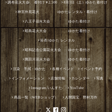
調布花火大会 着付け￥2,500
8月1日（土）ゆかた着付け
神宮外苑花火 ゆかたレンタル・着付け
八王子花火大会 ゆかた着付け
昭島花火大会 ゆかた着付け
浴衣/ゆかた レンタル
昭和記念公園花火大会 ゆかた着付け
隅田川花火大会 ゆかた着付け
注染 手拭・ゆかた
各種イベント
イベント予約
インフォメーション
店舗情報
カレンダー
写真
Instagram-いんすた-
YouTube
商品一覧（WEBショップ）
人間国宝 野村万作