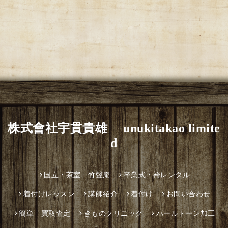
株式會社宇貫貴雄 unukitakao limite
d
国立・茶室 竹聲庵
卒業式・袴レンタル
着付けレッスン
講師紹介
着付け
お問い合わせ
簡単 買取査定
きものクリニック
パールトーン加工