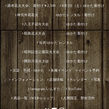
調布花火大会 着付け￥2,500
8月1日（土）ゆかた着付け
神宮外苑花火 ゆかたレンタル・着付け
八王子花火大会 ゆかた着付け
昭島花火大会 ゆかた着付け
浴衣/ゆかた レンタル
昭和記念公園花火大会 ゆかた着付け
隅田川花火大会 ゆかた着付け
注染 手拭・ゆかた
各種イベント
イベント予約
インフォメーション
店舗情報
カレンダー
写真
Instagram-いんすた-
YouTube
商品一覧（WEBショップ）
人間国宝 野村万作