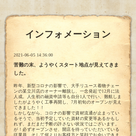
インフォメーション
2021-06-05 14:36:00
苦難の末、ようやくスタート地点が見えてきま
した。
昨年、新型コロナの影響で、大手リユース着物チェー
ンの某立川店のオーナー離脱し、一念発起で12月に法
人成。人生初の融資申請等も自分1人で行い、難航しま
したがようやく工事再開し、7月初旬のオープンが見え
てきました！！
しかしながら、コロナの影響で資材流通が止まってい
るそうで、当初予定していた資材の変更等あるかもし
れず、まだまだ予断の許さない状況ではございます。
が！必ずオープンさせ、開店を待っていただいている
従業員、そして何よりお客様方と笑顔でお会いできま