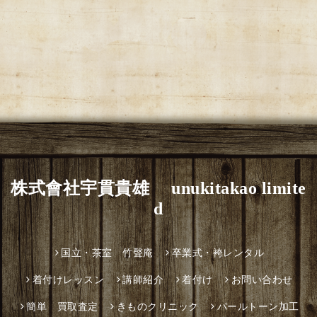
株式會社宇貫貴雄 unukitakao limite
d
国立・茶室 竹聲庵
卒業式・袴レンタル
着付けレッスン
講師紹介
着付け
お問い合わせ
簡単 買取査定
きものクリニック
パールトーン加工