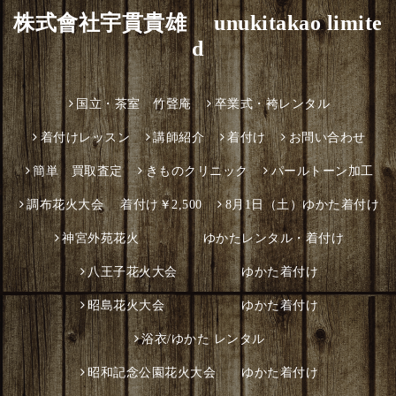
株式會社宇貫貴雄 unukitakao limite
d
国立・茶室 竹聲庵
卒業式・袴レンタル
着付けレッスン
講師紹介
着付け
お問い合わせ
簡単 買取査定
きものクリニック
パールトーン加工
調布花火大会 着付け￥2,500
8月1日（土）ゆかた着付け
神宮外苑花火 ゆかたレンタル・着付け
八王子花火大会 ゆかた着付け
昭島花火大会 ゆかた着付け
浴衣/ゆかた レンタル
昭和記念公園花火大会 ゆかた着付け