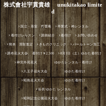
株式會社宇貫貴雄 unukitakao limite
d
国立・茶室 竹聲庵
卒業式・袴レンタル
着付けレッスン
講師紹介
着付け
お問い合わせ
簡単 買取査定
きものクリニック
パールトーン加工
調布花火大会 着付け￥2,500
8月1日（土）ゆかた着付け
神宮外苑花火 ゆかたレンタル・着付け
八王子花火大会 ゆかた着付け
昭島花火大会 ゆかた着付け
浴衣/ゆかた レンタル
昭和記念公園花火大会 ゆかた着付け