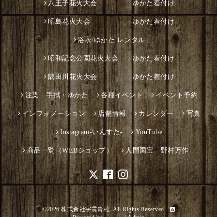
八王子花火大会 ゆかた着付け
昭島花火大会 ゆかた着付け
浴衣/ゆかた レンタル
昭和記念公園花火大会 ゆかた着付け
隅田川花火大会 ゆかた着付け
注染 手拭・ゆかた
各種イベント
イベント予約
インフォメーション
店舗情報
カレンダー
写真
Instagram-いんすた-
YouTube
商品一覧（WEBショップ）
人間国宝 野村万作
©2026
株式會社宇貫貴雄
. All Rights Reserved.