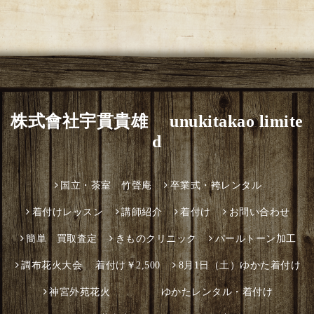
株式會社宇貫貴雄 unukitakao limite
d
国立・茶室 竹聲庵
卒業式・袴レンタル
着付けレッスン
講師紹介
着付け
お問い合わせ
簡単 買取査定
きものクリニック
パールトーン加工
調布花火大会 着付け￥2,500
8月1日（土）ゆかた着付け
神宮外苑花火 ゆかたレンタル・着付け