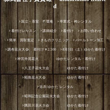
d
国立・茶室 竹聲庵
卒業式・袴レンタル
着付けレッスン
講師紹介
着付け
お問い合わせ
簡単 買取査定
きものクリニック
パールトーン加工
調布花火大会 着付け￥2,500
8月1日（土）ゆかた着付け
神宮外苑花火 ゆかたレンタル・着付け
八王子花火大会 ゆかた着付け
昭島花火大会 ゆかた着付け
浴衣/ゆかた レンタル
昭和記念公園花火大会 ゆかた着付け
隅田川花火大会 ゆかた着付け