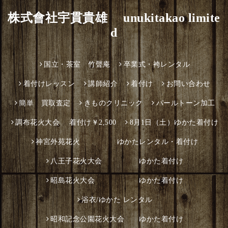
株式會社宇貫貴雄 unukitakao limite
d
国立・茶室 竹聲庵
卒業式・袴レンタル
着付けレッスン
講師紹介
着付け
お問い合わせ
簡単 買取査定
きものクリニック
パールトーン加工
調布花火大会 着付け￥2,500
8月1日（土）ゆかた着付け
神宮外苑花火 ゆかたレンタル・着付け
八王子花火大会 ゆかた着付け
昭島花火大会 ゆかた着付け
浴衣/ゆかた レンタル
昭和記念公園花火大会 ゆかた着付け