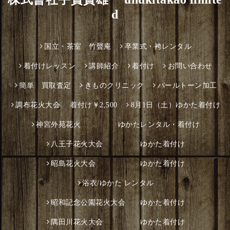
d
国立・茶室 竹聲庵
卒業式・袴レンタル
着付けレッスン
講師紹介
着付け
お問い合わせ
簡単 買取査定
きものクリニック
パールトーン加工
調布花火大会 着付け￥2,500
8月1日（土）ゆかた着付け
神宮外苑花火 ゆかたレンタル・着付け
八王子花火大会 ゆかた着付け
昭島花火大会 ゆかた着付け
浴衣/ゆかた レンタル
昭和記念公園花火大会 ゆかた着付け
隅田川花火大会 ゆかた着付け