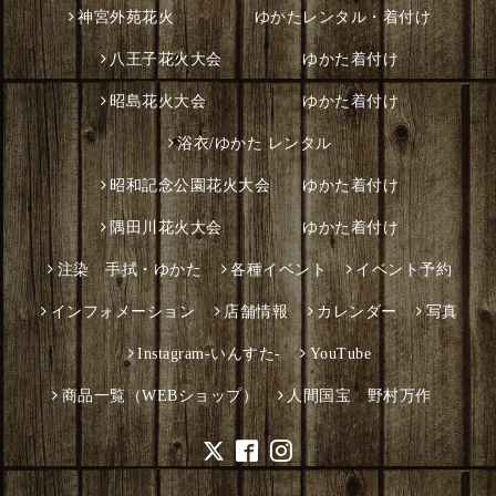
着付けレッスン
講師紹介
着付け
お問い合わせ
簡単 買取査定
きものクリニック
パールトーン加工
調布花火大会 着付け￥2,500
8月1日（土）ゆかた着付け
神宮外苑花火 ゆかたレンタル・着付け
八王子花火大会 ゆかた着付け
昭島花火大会 ゆかた着付け
浴衣/ゆかた レンタル
昭和記念公園花火大会 ゆかた着付け
隅田川花火大会 ゆかた着付け
注染 手拭・ゆかた
各種イベント
イベント予約
インフォメーション
店舗情報
カレンダー
写真
Instagram-いんすた-
YouTube