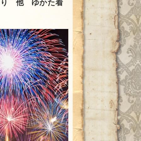
つり 他 ゆかた着