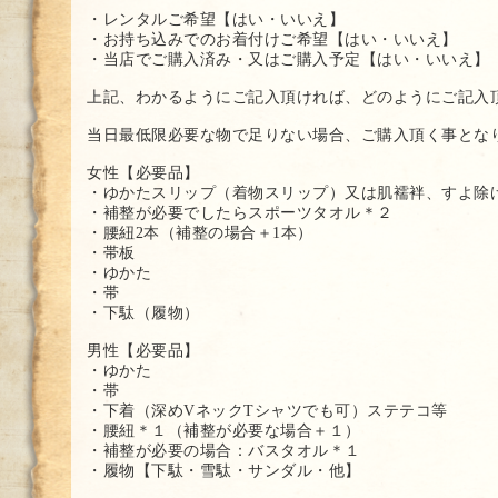
・レンタルご希望【はい・いいえ】
・お持ち込みでのお着付けご希望【はい・いいえ】
・当店でご購入済み・又はご購入予定【はい・いいえ】
上記、わかるようにご記入頂ければ、どのようにご記入
当日最低限必要な物で足りない場合、ご購入頂く事とな
女性【必要品】
・ゆかたスリップ（着物スリップ）又は肌襦袢、すよ除
・補整が必要でしたらスポーツタオル＊２
・腰紐2本（補整の場合＋1本）
・帯板
・ゆかた
・帯
・下駄（履物）
男性【必要品】
・ゆかた
・帯
・下着（深めVネックTシャツでも可）ステテコ等
・腰紐＊１（補整が必要な場合＋１）
・補整が必要の場合：バスタオル＊１
・履物【下駄・雪駄・サンダル・他】