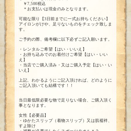
￥7,500税込
＊お支払いは現金のみとなります。
可能な限り【3日前までに一式お持ちください】
アイロンがけや、足りないものをチェック致しま
す。
ご予約の際、備考欄に以下必ずご記入願います。
・レンタルご希望【はい・いいえ】
・お持ち込みでのお着付けご希望【はい・いい
え】
・当店でご購入済み・又はご購入予定【はい・い
いえ】
上記、わかるようにご記入頂ければ、どのように
ご記入頂いても結構です！！
当日最低限必要な物で足りない場合、ご購入頂く
事となります。
女性【必要品】
・ゆかたスリップ（着物スリップ）又は肌襦袢、
すよ除け