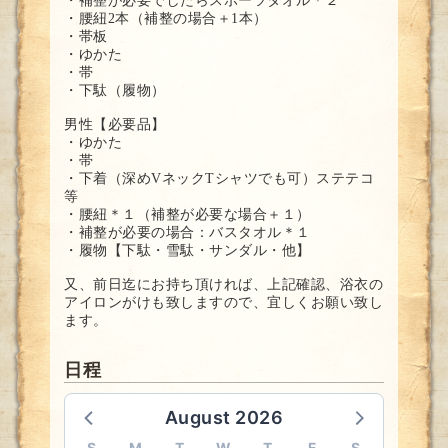
・補整が必要でしたらスポーツタオル＊２
・腰紐2本（補整の場合＋1本）
・帯板
・ゆかた
・帯
・下駄（履物）
男性【必要品】
・ゆかた
・帯
・下着（深めVネックTシャツでも可）ステテコ
等
・腰紐＊１（補整が必要な場合＋１）
・補整が必要の場合：バスタオル＊１
・履物【下駄・雪駄・サンダル・他】
又、前日迄にお持ち頂ければ、上記確認、浴衣の
アイロンがけも致しますので、宜しくお願い致し
ます。
日程
August 2026
S
M
T
W
T
F
S