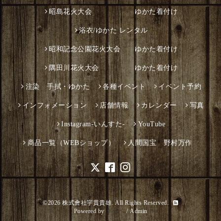
昭島花火大会 ゆかた着付け
浴衣/ゆかた レンタル
昭和記念公園花火大会 ゆかた着付け
隅田川花火大会 ゆかた着付け
注染 手拭・ゆかた
各種イベント
イベント予約
インフォメーション
店舗情報
カレンダー
写真
Instagram-いんすた-
YouTube
商品一覧（WEBショップ）
人間国宝 野村万作
©2026
株式會社宇貫貴雄
. All Rights Reserved.
Powered by
グーペ
/
Admin