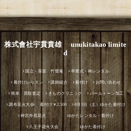
株式會社宇貫貴雄 unukitakao limite
d
国立・茶室 竹聲庵
卒業式・袴レンタル
着付けレッスン
講師紹介
着付け
お問い合わせ
簡単 買取査定
きものクリニック
パールトーン加工
調布花火大会 着付け￥2,500
8月1日（土）ゆかた着付け
神宮外苑花火 ゆかたレンタル・着付け
八王子花火大会 ゆかた着付け