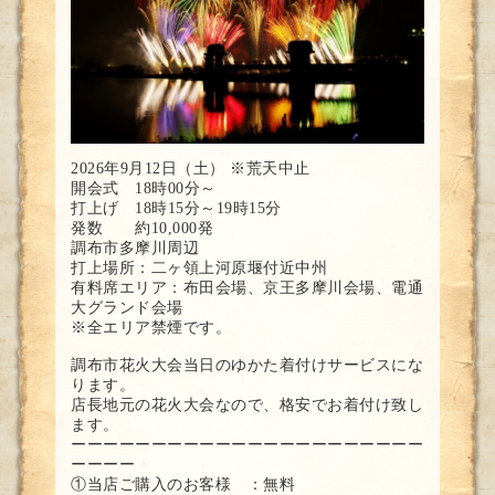
2026年9月12日（土） ※荒天中止
開会式 18時00分～
打上げ 18時15分～19時15分
発数 約10,000発
調布市多摩川周辺
打上場所：二ヶ領上河原堰付近中州
有料席エリア：布田会場、京王多摩川会場、電通
大グランド会場
※全エリア禁煙です。
調布市花火大会当日のゆかた着付けサービスにな
ります。
店長地元の花火大会なので、格安でお着付け致し
ます。
ーーーーーーーーーーーーーーーーーーーーーー
ーーーー
①当店ご購入のお客様 ：無料