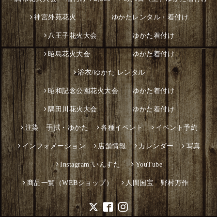
神宮外苑花火 ゆかたレンタル・着付け
八王子花火大会 ゆかた着付け
昭島花火大会 ゆかた着付け
浴衣/ゆかた レンタル
昭和記念公園花火大会 ゆかた着付け
隅田川花火大会 ゆかた着付け
注染 手拭・ゆかた
各種イベント
イベント予約
インフォメーション
店舗情報
カレンダー
写真
Instagram-いんすた-
YouTube
商品一覧（WEBショップ）
人間国宝 野村万作