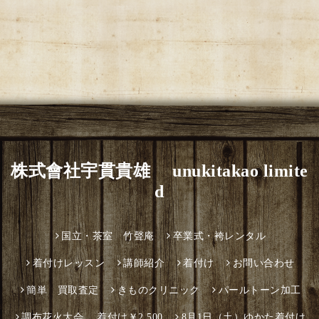
株式會社宇貫貴雄 unukitakao limite
d
国立・茶室 竹聲庵
卒業式・袴レンタル
着付けレッスン
講師紹介
着付け
お問い合わせ
簡単 買取査定
きものクリニック
パールトーン加工
調布花火大会 着付け￥2,500
8月1日（土）ゆかた着付け