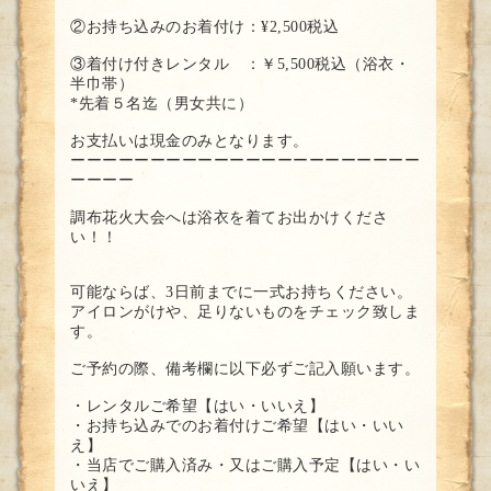
②お持ち込みのお着付け：¥2,500税込
③着付け付きレンタル ：￥5,500税込（浴衣・
半巾帯）
*先着５名迄（男女共に）
お支払いは現金のみとなります。
ーーーーーーーーーーーーーーーーーーーーーー
ーーーー
調布花火大会へは浴衣を着てお出かけくださ
い！！
可能ならば、3日前までに一式お持ちください。
アイロンがけや、足りないものをチェック致しま
す。
ご予約の際、備考欄に以下必ずご記入願います。
・レンタルご希望【はい・いいえ】
・お持ち込みでのお着付けご希望【はい・いい
え】
・当店でご購入済み・又はご購入予定【はい・い
いえ】