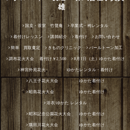
雄
国立・茶室 竹聲庵
卒業式・袴レンタル
着付けレッスン
講師紹介
着付け
お問い合わせ
簡単 買取査定
きものクリニック
パールトーン加工
調布花火大会 着付け￥2,500
8月1日（土）ゆかた着付け
神宮外苑花火 ゆかたレンタル・着付け
八王子花火大会 ゆかた着付け
昭島花火大会 ゆかた着付け
浴衣/ゆかた レンタル
昭和記念公園花火大会 ゆかた着付け
隅田川花火大会 ゆかた着付け