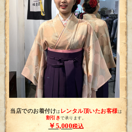
当店でのお着付け
レンタル頂いたお客様
は
は
割引き
で承ります。
￥5,000
税込