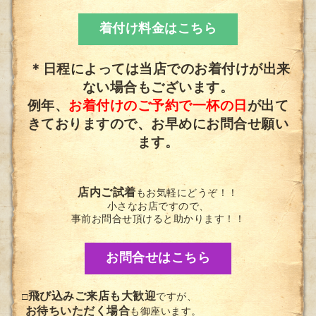
着付け料金はこちら
＊日程によっては当店でのお着付けが出来
ない場合もございます。
例年、
お着付けのご予約で一杯の日
が出て
きておりますので、お早めにお問合せ願い
ます。
店内ご試着
もお気軽にどうぞ！！
小さなお店ですので、
事前お問合せ頂けると助かります！！
お問合せはこちら
飛び込みご来店も大歓迎
□
ですが、
お待ちいただく場合
も御座います。