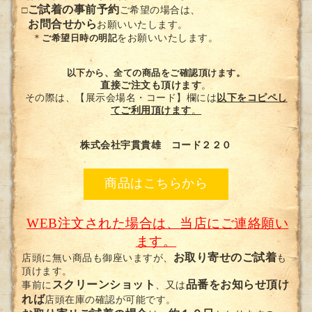
ご試着の事前予約
□
ご希望の場合は、
お問合せから
お願いいたします。
＊
ご希望日時の明記
をお願いいたします。
以下から、全ての商品をご確認頂けます。
直接ご注文も頂けます
。
その際は、【展示会場名・コード】欄には
以下をコピペし
てご利用頂けます
。
株式会社宇貫貴雄 コード２２０
商品はこちらから
WEB注文された場合は、当店にご連絡願い
ます。
お取り寄せのご試着
店頭に無い商品も御座いますが、
も
頂けます。
スクリーンショット
品番をお知らせ頂け
事前に
、又は
れば
店頭在庫の確認が可能です。