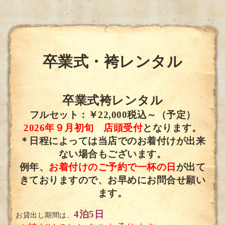
卒業式・袴レンタル
卒業式袴レンタル
フルセット：￥22,000税込～（予定）
2026年９月初旬 店頭受付
となります。
＊日程によっては当店でのお着付けが出来
ない場合もございます。
例年、
お着付けのご予約で一杯の日
が出て
きておりますので、お早めにお問合せ願い
ます。
4泊5日
お貸出し期間は、