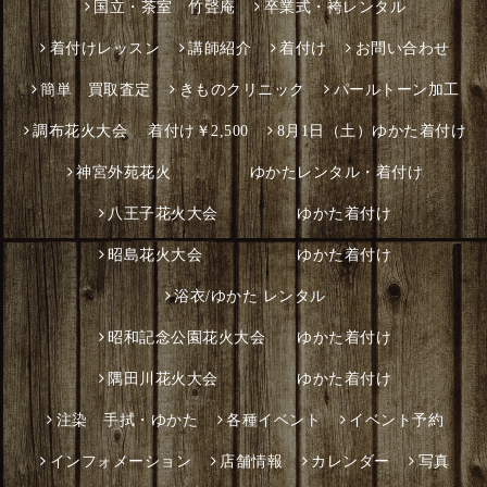
国立・茶室 竹聲庵
卒業式・袴レンタル
着付けレッスン
講師紹介
着付け
お問い合わせ
簡単 買取査定
きものクリニック
パールトーン加工
調布花火大会 着付け￥2,500
8月1日（土）ゆかた着付け
神宮外苑花火 ゆかたレンタル・着付け
八王子花火大会 ゆかた着付け
昭島花火大会 ゆかた着付け
浴衣/ゆかた レンタル
昭和記念公園花火大会 ゆかた着付け
隅田川花火大会 ゆかた着付け
注染 手拭・ゆかた
各種イベント
イベント予約
インフォメーション
店舗情報
カレンダー
写真