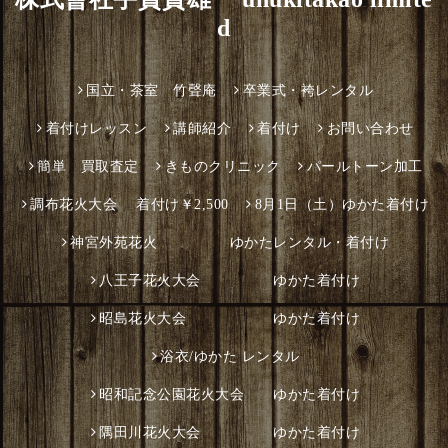
d
国立・茶室 竹聲庵
卒業式・袴レンタル
着付けレッスン
講師紹介
着付け
お問い合わせ
簡単 買取査定
きものクリニック
パールトーン加工
調布花火大会 着付け￥2,500
8月1日（土）ゆかた着付け
神宮外苑花火 ゆかたレンタル・着付け
八王子花火大会 ゆかた着付け
昭島花火大会 ゆかた着付け
浴衣/ゆかた レンタル
昭和記念公園花火大会 ゆかた着付け
隅田川花火大会 ゆかた着付け