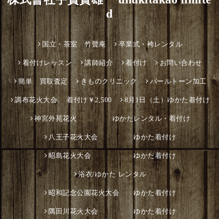
d
国立・茶室 竹聲庵
卒業式・袴レンタル
着付けレッスン
講師紹介
着付け
お問い合わせ
簡単 買取査定
きものクリニック
パールトーン加工
調布花火大会 着付け￥2,500
8月1日（土）ゆかた着付け
神宮外苑花火 ゆかたレンタル・着付け
八王子花火大会 ゆかた着付け
昭島花火大会 ゆかた着付け
浴衣/ゆかた レンタル
昭和記念公園花火大会 ゆかた着付け
隅田川花火大会 ゆかた着付け