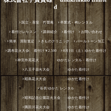
d
国立・茶室 竹聲庵
卒業式・袴レンタル
着付けレッスン
講師紹介
着付け
お問い合わせ
簡単 買取査定
きものクリニック
パールトーン加工
調布花火大会 着付け￥2,500
8月1日（土）ゆかた着付け
神宮外苑花火 ゆかたレンタル・着付け
八王子花火大会 ゆかた着付け
昭島花火大会 ゆかた着付け
浴衣/ゆかた レンタル
昭和記念公園花火大会 ゆかた着付け
隅田川花火大会 ゆかた着付け