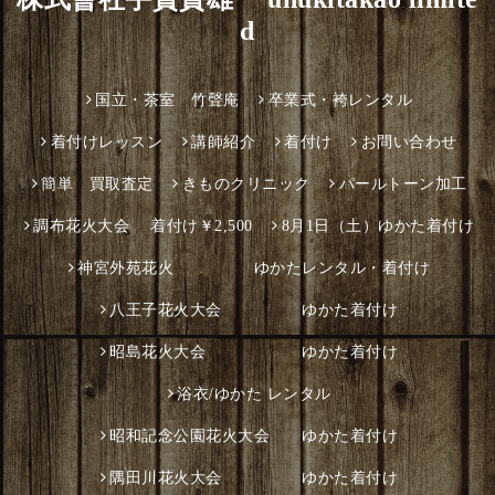
d
国立・茶室 竹聲庵
卒業式・袴レンタル
着付けレッスン
講師紹介
着付け
お問い合わせ
簡単 買取査定
きものクリニック
パールトーン加工
調布花火大会 着付け￥2,500
8月1日（土）ゆかた着付け
神宮外苑花火 ゆかたレンタル・着付け
八王子花火大会 ゆかた着付け
昭島花火大会 ゆかた着付け
浴衣/ゆかた レンタル
昭和記念公園花火大会 ゆかた着付け
隅田川花火大会 ゆかた着付け