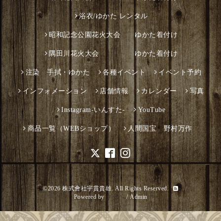
浴衣/ゆかた レンタル
昭和記念公園花火大会 ゆかた着付け
隅田川花火大会 ゆかた着付け
注染 手拭・ゆかた
各種イベント
イベント予約
インフォメーション
店舗情報
カレンダー
写真
Instagram-いんすた-
YouTube
商品一覧（WEBショップ）
人間国宝 野村万作
©2026
株式會社宇貫貴雄
. All Rights Reserved.
Powered by
グーペ
/
Admin