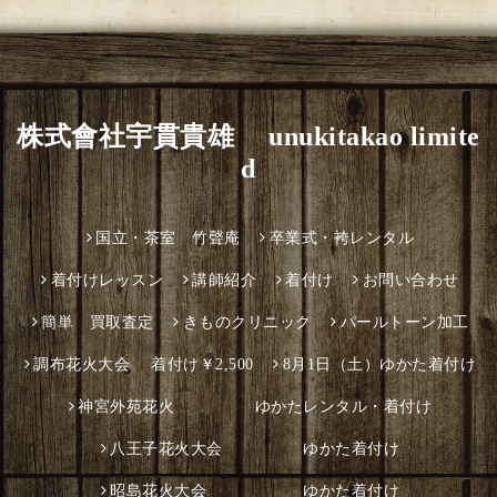
株式會社宇貫貴雄 unukitakao limite
d
国立・茶室 竹聲庵
卒業式・袴レンタル
着付けレッスン
講師紹介
着付け
お問い合わせ
簡単 買取査定
きものクリニック
パールトーン加工
調布花火大会 着付け￥2,500
8月1日（土）ゆかた着付け
神宮外苑花火 ゆかたレンタル・着付け
八王子花火大会 ゆかた着付け
昭島花火大会 ゆかた着付け