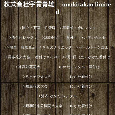
株式會社宇貫貴雄 unukitakao limite
d
国立・茶室 竹聲庵
卒業式・袴レンタル
着付けレッスン
講師紹介
着付け
お問い合わせ
簡単 買取査定
きものクリニック
パールトーン加工
調布花火大会 着付け￥2,500
8月1日（土）ゆかた着付け
神宮外苑花火 ゆかたレンタル・着付け
八王子花火大会 ゆかた着付け
昭島花火大会 ゆかた着付け
浴衣/ゆかた レンタル
昭和記念公園花火大会 ゆかた着付け