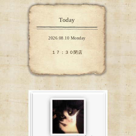
Today
2026.08.10 Monday
１７：３０閉店