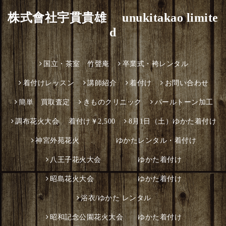
株式會社宇貫貴雄 unukitakao limite
d
国立・茶室 竹聲庵
卒業式・袴レンタル
着付けレッスン
講師紹介
着付け
お問い合わせ
簡単 買取査定
きものクリニック
パールトーン加工
調布花火大会 着付け￥2,500
8月1日（土）ゆかた着付け
神宮外苑花火 ゆかたレンタル・着付け
八王子花火大会 ゆかた着付け
昭島花火大会 ゆかた着付け
浴衣/ゆかた レンタル
昭和記念公園花火大会 ゆかた着付け