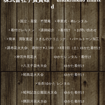
d
国立・茶室 竹聲庵
卒業式・袴レンタル
着付けレッスン
講師紹介
着付け
お問い合わせ
簡単 買取査定
きものクリニック
パールトーン加工
調布花火大会 着付け￥2,500
8月1日（土）ゆかた着付け
神宮外苑花火 ゆかたレンタル・着付け
八王子花火大会 ゆかた着付け
昭島花火大会 ゆかた着付け
浴衣/ゆかた レンタル
昭和記念公園花火大会 ゆかた着付け
隅田川花火大会 ゆかた着付け