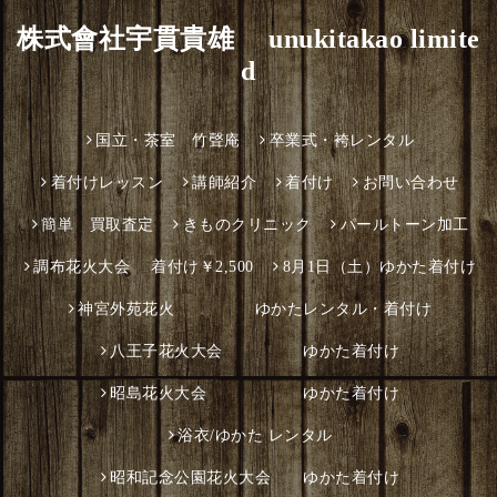
株式會社宇貫貴雄 unukitakao limite
d
国立・茶室 竹聲庵
卒業式・袴レンタル
着付けレッスン
講師紹介
着付け
お問い合わせ
簡単 買取査定
きものクリニック
パールトーン加工
調布花火大会 着付け￥2,500
8月1日（土）ゆかた着付け
神宮外苑花火 ゆかたレンタル・着付け
八王子花火大会 ゆかた着付け
昭島花火大会 ゆかた着付け
浴衣/ゆかた レンタル
昭和記念公園花火大会 ゆかた着付け