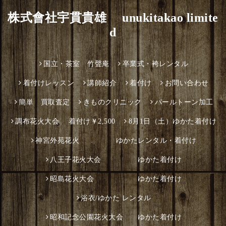
株式會社宇貫貴雄 unukitakao limite
d
国立・茶室 竹聲庵
卒業式・袴レンタル
着付けレッスン
講師紹介
着付け
お問い合わせ
簡単 買取査定
きものクリニック
パールトーン加工
調布花火大会 着付け￥2,500
8月1日（土）ゆかた着付け
神宮外苑花火 ゆかたレンタル・着付け
八王子花火大会 ゆかた着付け
昭島花火大会 ゆかた着付け
浴衣/ゆかた レンタル
昭和記念公園花火大会 ゆかた着付け