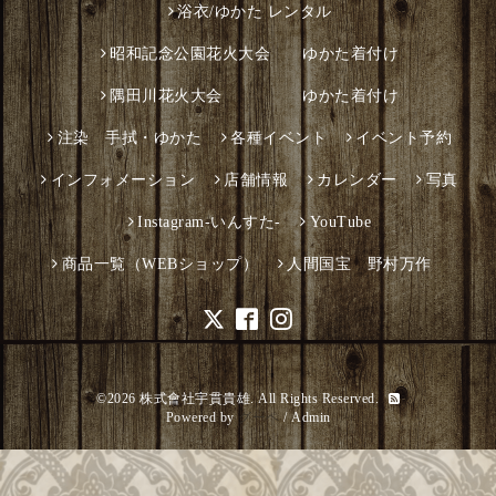
浴衣/ゆかた レンタル
昭和記念公園花火大会 ゆかた着付け
隅田川花火大会 ゆかた着付け
注染 手拭・ゆかた
各種イベント
イベント予約
インフォメーション
店舗情報
カレンダー
写真
Instagram-いんすた-
YouTube
商品一覧（WEBショップ）
人間国宝 野村万作
©2026
株式會社宇貫貴雄
. All Rights Reserved.
Powered by
グーペ
/
Admin