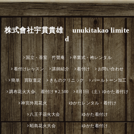
株式會社宇貫貴雄 unukitakao limite
d
国立・茶室 竹聲庵
卒業式・袴レンタル
着付けレッスン
講師紹介
着付け
お問い合わせ
簡単 買取査定
きものクリニック
パールトーン加工
調布花火大会 着付け￥2,500
8月1日（土）ゆかた着付け
神宮外苑花火 ゆかたレンタル・着付け
八王子花火大会 ゆかた着付け
昭島花火大会 ゆかた着付け