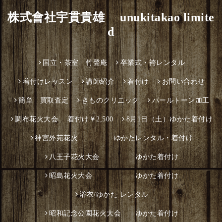
株式會社宇貫貴雄 unukitakao limite
d
国立・茶室 竹聲庵
卒業式・袴レンタル
着付けレッスン
講師紹介
着付け
お問い合わせ
簡単 買取査定
きものクリニック
パールトーン加工
調布花火大会 着付け￥2,500
8月1日（土）ゆかた着付け
神宮外苑花火 ゆかたレンタル・着付け
八王子花火大会 ゆかた着付け
昭島花火大会 ゆかた着付け
浴衣/ゆかた レンタル
昭和記念公園花火大会 ゆかた着付け