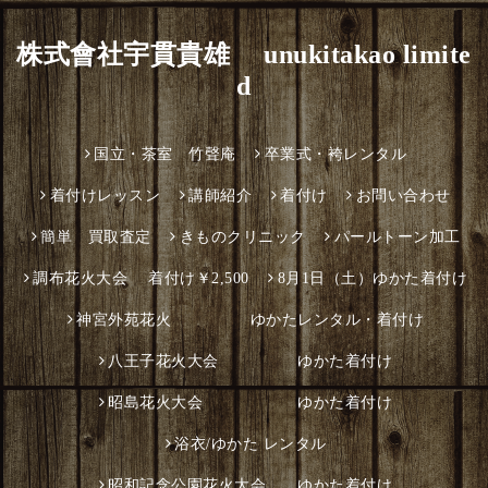
株式會社宇貫貴雄 unukitakao limite
d
国立・茶室 竹聲庵
卒業式・袴レンタル
着付けレッスン
講師紹介
着付け
お問い合わせ
簡単 買取査定
きものクリニック
パールトーン加工
調布花火大会 着付け￥2,500
8月1日（土）ゆかた着付け
神宮外苑花火 ゆかたレンタル・着付け
八王子花火大会 ゆかた着付け
昭島花火大会 ゆかた着付け
浴衣/ゆかた レンタル
昭和記念公園花火大会 ゆかた着付け