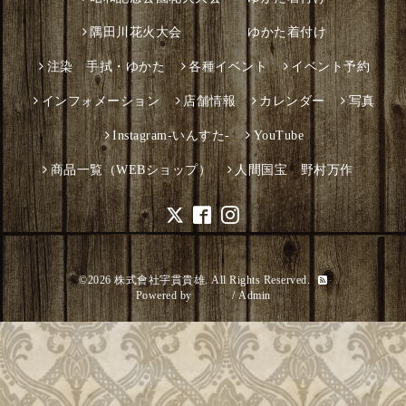
隅田川花火大会 ゆかた着付け
注染 手拭・ゆかた
各種イベント
イベント予約
インフォメーション
店舗情報
カレンダー
写真
Instagram-いんすた-
YouTube
商品一覧（WEBショップ）
人間国宝 野村万作
©2026
株式會社宇貫貴雄
. All Rights Reserved.
Powered by
グーペ
/
Admin