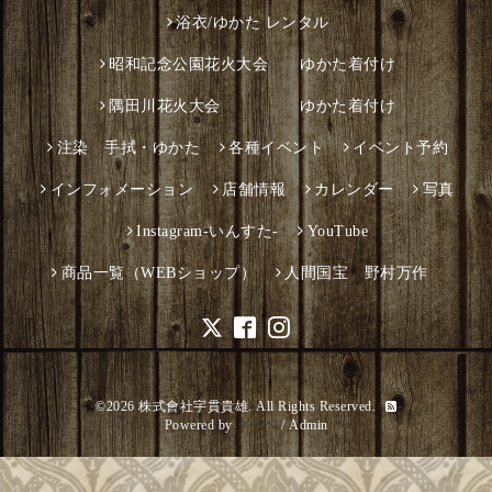
浴衣/ゆかた レンタル
昭和記念公園花火大会 ゆかた着付け
隅田川花火大会 ゆかた着付け
注染 手拭・ゆかた
各種イベント
イベント予約
インフォメーション
店舗情報
カレンダー
写真
Instagram-いんすた-
YouTube
商品一覧（WEBショップ）
人間国宝 野村万作
©2026
株式會社宇貫貴雄
. All Rights Reserved.
Powered by
グーペ
/
Admin