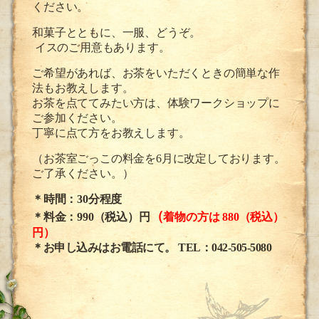
ください。
和菓子と
ともに、一服、どうぞ。
イスのご用意もあります。
ご希望があれば、
お茶をいただくときの簡単な作
法もお教
えします。
お茶を点ててみたい方は、体験ワークショップに
ご参加ください。
丁寧に点て方をお教えします。
（お茶室ごっこの料金を6月に改定しております。
ご了承ください。）
＊
時間：30分程度
（
＊
料金：990（税込）円
着物の方は 880（税込）
円）
＊お申し込みはお電話にて。
TEL：042-505-5080