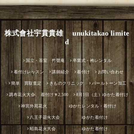
株式會社宇貫貴雄 unukitakao limite
d
国立・茶室 竹聲庵
卒業式・袴レンタル
着付けレッスン
講師紹介
着付け
お問い合わせ
簡単 買取査定
きものクリニック
パールトーン加工
調布花火大会 着付け￥2,500
8月1日（土）ゆかた着付け
神宮外苑花火 ゆかたレンタル・着付け
八王子花火大会 ゆかた着付け
昭島花火大会 ゆかた着付け