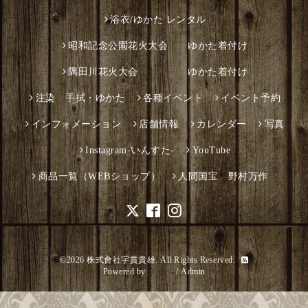
浴衣/ゆかた レンタル
昭和記念公園花火大会 ゆかた着付け
隅田川花火大会 ゆかた着付け
注染 手拭・ゆかた
各種イベント
イベント予約
インフォメーション
店舗情報
カレンダー
写真
Instagram-いんすた-
YouTube
商品一覧（WEBショップ）
人間国宝 野村万作
©2026
株式會社宇貫貴雄
. All Rights Reserved.
Powered by
グーペ
/
Admin