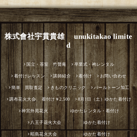
株式會社宇貫貴雄 unukitakao limite
d
国立・茶室 竹聲庵
卒業式・袴レンタル
着付けレッスン
講師紹介
着付け
お問い合わせ
簡単 買取査定
きものクリニック
パールトーン加工
調布花火大会 着付け￥2,500
8月1日（土）ゆかた着付け
神宮外苑花火 ゆかたレンタル・着付け
八王子花火大会 ゆかた着付け
昭島花火大会 ゆかた着付け