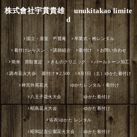
株式會社宇貫貴雄 unukitakao limite
d
国立・茶室 竹聲庵
卒業式・袴レンタル
着付けレッスン
講師紹介
着付け
お問い合わせ
簡単 買取査定
きものクリニック
パールトーン加工
調布花火大会 着付け￥2,500
8月1日（土）ゆかた着付け
神宮外苑花火 ゆかたレンタル・着付け
八王子花火大会 ゆかた着付け
昭島花火大会 ゆかた着付け
浴衣/ゆかた レンタル
昭和記念公園花火大会 ゆかた着付け