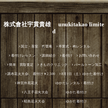
株式會社宇貫貴雄 unukitakao limite
d
国立・茶室 竹聲庵
卒業式・袴レンタル
着付けレッスン
講師紹介
着付け
お問い合わせ
簡単 買取査定
きものクリニック
パールトーン加工
調布花火大会 着付け￥2,500
8月1日（土）ゆかた着付け
神宮外苑花火 ゆかたレンタル・着付け
八王子花火大会 ゆかた着付け
昭島花火大会 ゆかた着付け