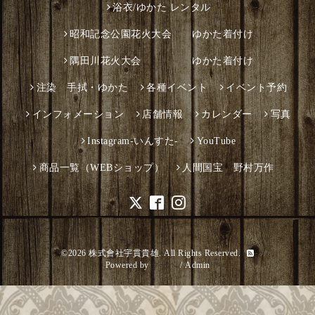
浴衣/ゆかた レンタル
昭和記念公園花火大会 ゆかた着付け
隅田川花火大会 ゆかた着付け
注染 手拭・ゆかた
各種イベント
イベント予約
インフォメーション
店舗情報
カレンダー
写真
Instagram-いんすた-
YouTube
商品一覧（WEBショップ）
人間国宝 野村万作
©2026
株式會社宇貫貴雄
. All Rights Reserved.
Powered by
グーペ
/
Admin