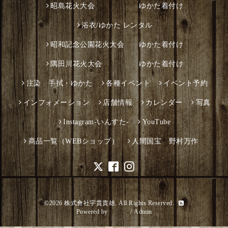
昭島花火大会 ゆかた着付け
浴衣/ゆかた レンタル
昭和記念公園花火大会 ゆかた着付け
隅田川花火大会 ゆかた着付け
注染 手拭・ゆかた
各種イベント
イベント予約
インフォメーション
店舗情報
カレンダー
写真
Instagram-いんすた-
YouTube
商品一覧（WEBショップ）
人間国宝 野村万作
©2026
株式會社宇貫貴雄
. All Rights Reserved.
Powered by
グーペ
/
Admin