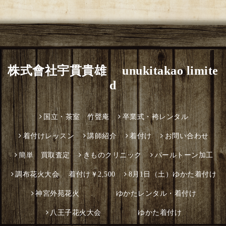
株式會社宇貫貴雄 unukitakao limite
d
国立・茶室 竹聲庵
卒業式・袴レンタル
着付けレッスン
講師紹介
着付け
お問い合わせ
簡単 買取査定
きものクリニック
パールトーン加工
調布花火大会 着付け￥2,500
8月1日（土）ゆかた着付け
神宮外苑花火 ゆかたレンタル・着付け
八王子花火大会 ゆかた着付け