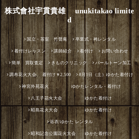
株式會社宇貫貴雄 unukitakao limite
d
国立・茶室 竹聲庵
卒業式・袴レンタル
着付けレッスン
講師紹介
着付け
お問い合わせ
簡単 買取査定
きものクリニック
パールトーン加工
調布花火大会 着付け￥2,500
8月1日（土）ゆかた着付け
神宮外苑花火 ゆかたレンタル・着付け
八王子花火大会 ゆかた着付け
昭島花火大会 ゆかた着付け
浴衣/ゆかた レンタル
昭和記念公園花火大会 ゆかた着付け