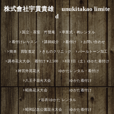
株式會社宇貫貴雄 unukitakao limite
d
国立・茶室 竹聲庵
卒業式・袴レンタル
着付けレッスン
講師紹介
着付け
お問い合わせ
簡単 買取査定
きものクリニック
パールトーン加工
調布花火大会 着付け￥2,500
8月1日（土）ゆかた着付け
神宮外苑花火 ゆかたレンタル・着付け
八王子花火大会 ゆかた着付け
昭島花火大会 ゆかた着付け
浴衣/ゆかた レンタル
昭和記念公園花火大会 ゆかた着付け